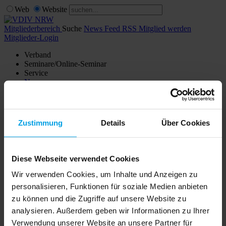
Web
Website
Mitgliederbereich
Suche
News Feed RSS
Mitglied werden
Mitglieder-Login
Verband
Seminare/Online-Seminar
Service
News
Shop
Kontakt
Verwaltersuche
Zustimmung
Details
Über Cookies
Mitglieder Login
Noch kein Mitglied?
Diese Webseite verwendet Cookies
Wir verwenden Cookies, um Inhalte und Anzeigen zu
Hier erhalten Sie weitere Infos zur
Mitgliedschaft im VDIV NRW
.
personalisieren, Funktionen für soziale Medien anbieten
zu können und die Zugriffe auf unsere Website zu
Mitgliederbereich
Mitglied werden
analysieren. Außerdem geben wir Informationen zu Ihrer
Verband
Verwendung unserer Website an unsere Partner für