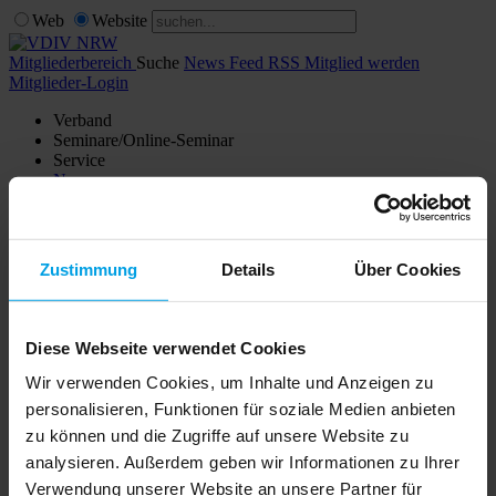
Web
Website
Mitgliederbereich
Suche
News Feed RSS
Mitglied werden
Mitglieder-Login
Verband
Seminare/Online-Seminar
Service
News
Shop
Kontakt
Verwaltersuche
Zustimmung
Details
Über Cookies
Mitglieder Login
Noch kein Mitglied?
Diese Webseite verwendet Cookies
Wir verwenden Cookies, um Inhalte und Anzeigen zu
Hier erhalten Sie weitere Infos zur
Mitgliedschaft im VDIV NRW
.
personalisieren, Funktionen für soziale Medien anbieten
zu können und die Zugriffe auf unsere Website zu
Mitgliederbereich
Mitglied werden
analysieren. Außerdem geben wir Informationen zu Ihrer
Verband
Verwendung unserer Website an unsere Partner für