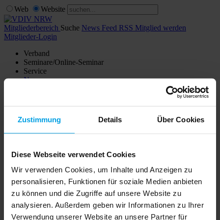
Web
Website
Mitgliederbereich
Suche
News Feed RSS
Mitglied werden
Mitglieder-Login
Verband
Seminare/Online-Seminar
Service
News
Shop
Kontakt
Verwaltersuche
Zustimmung
Details
Über Cookies
Mitglieder Login
Noch kein Mitglied?
Diese Webseite verwendet Cookies
Wir verwenden Cookies, um Inhalte und Anzeigen zu
Hier erhalten Sie weitere Infos zur
Mitgliedschaft im VDIV NRW
.
personalisieren, Funktionen für soziale Medien anbieten
zu können und die Zugriffe auf unsere Website zu
Mitgliederbereich
Mitglied werden
analysieren. Außerdem geben wir Informationen zu Ihrer
Verband
Verwendung unserer Website an unsere Partner für