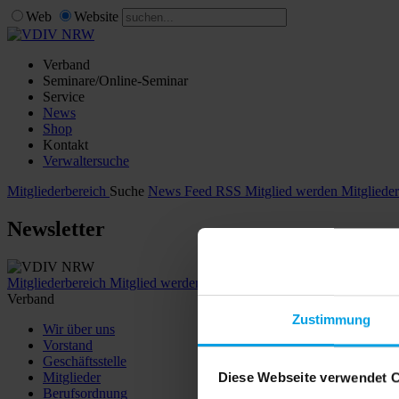
Web
Website
Verband
Seminare/Online-Seminar
Service
News
Shop
Kontakt
Verwaltersuche
Mitgliederbereich
Suche
News Feed RSS
Mitglied werden
Mitgliede
Newsletter
Mitgliederbereich
Mitglied werden
Verband
Zustimmung
Wir über uns
Vorstand
Geschäftsstelle
Mitglieder
Diese Webseite verwendet 
Berufsordnung