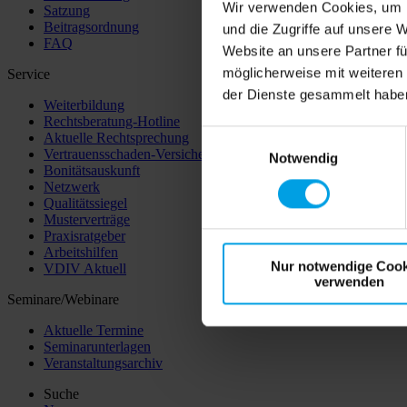
Wir verwenden Cookies, um I
Satzung
Beitragsordnung
und die Zugriffe auf unsere 
FAQ
Website an unsere Partner fü
möglicherweise mit weiteren
Service
der Dienste gesammelt habe
Weiterbildung
Rechtsberatung-Hotline
Einwilligungsauswahl
Aktuelle Rechtsprechung
Vertrauensschaden-Versicherung
Notwendig
Bonitätsauskunft
Netzwerk
Qualitätssiegel
Musterverträge
Praxisratgeber
Arbeitshilfen
Nur notwendige Cook
VDIV Aktuell
verwenden
Seminare/Webinare
Aktuelle Termine
Seminarunterlagen
Veranstaltungsarchiv
Suche