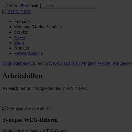
Web
Website
Verband
Seminare/Online-Seminar
Service
News
Shop
Kontakt
Verwaltersuche
Mitgliederbereich
Suche
News Feed RSS
Mitglied werden
Mitgliede
Arbeitshilfen
Arbeitshilfen für Mitglieder des VDIV NRW:
Synopse WEG-Reform
Vergleich altes/neues WEG-Gesetz