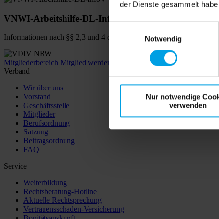
der Dienste gesammelt habe
VNWI-Arbeitshilfe-DL-InfoV
Einwilligungsauswahl
Informationen nach §§ 2,3 und 4 der Dienstleistungsinformationspfli
Notwendig
Mitgliederbereich
Mitglied werden
Verband
Wir über uns
Vorstand
Nur notwendige Cook
verwenden
Geschäftsstelle
Mitglieder
Berufsordnung
Satzung
Beitragsordnung
FAQ
Service
Weiterbildung
Rechtsberatung-Hotline
Aktuelle Rechtsprechung
Vertrauensschaden-Versicherung
Bonitätsauskunft