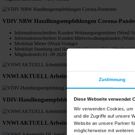
VDIV NRW Handlungsempfehlungen Corona-Pande
Informationsschreiben Kunden Wohnungseigentümer (Word-Vo
Informationsschreiben Kunden Mietverwaltungskunden (Word-
Merkblatt Mieter (Word-Vorlage)
Merkblatt Stundung und Hausgeldzahlungen (Word-Vorlage) S
Mitgliederinfo 01- 09 2020
VNWI AKTUELL Arbeitshilfe Vertretungshandbuch
Zustimmung
VDIV-Handlungsempfehlung Zensus & Mustertexte
Diese Webseite verwendet 
Wir verwenden Cookies, um I
und die Zugriffe auf unsere 
VNWI AKTUELL Arbeitshilfe Formularsammlung Da
Website an unsere Partner fü
möglicherweise mit weiteren