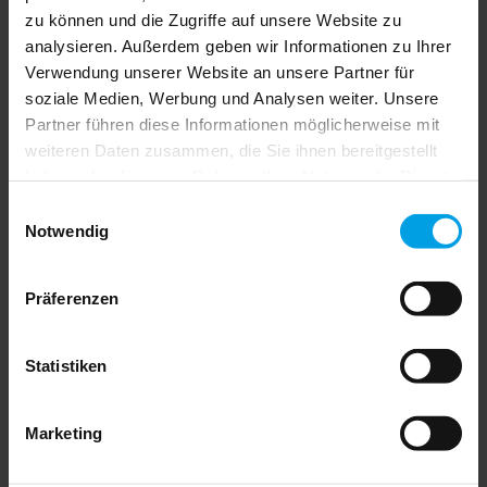
klicken Sie
hier für weitere Informationen »
zu können und die Zugriffe auf unsere Website zu
analysieren. Außerdem geben wir Informationen zu Ihrer
Login
weiter ohne Login
Verwendung unserer Website an unsere Partner für
soziale Medien, Werbung und Analysen weiter. Unsere
Mitgliederbereich
Mitglied werden
Partner führen diese Informationen möglicherweise mit
Verband
weiteren Daten zusammen, die Sie ihnen bereitgestellt
Wir über uns
haben oder die sie im Rahmen Ihrer Nutzung der Dienste
Vorstand
Geschäftsstelle
gesammelt haben.
Einwilligungsauswahl
Mitglieder
Notwendig
Berufsordnung
Satzung
Beitragsordnung
Präferenzen
FAQ
Service
Statistiken
Weiterbildung
Rechtsberatung-Hotline
Aktuelle Rechtsprechung
Vertrauensschaden-Versicherung
Marketing
Bonitätsauskunft
Netzwerk