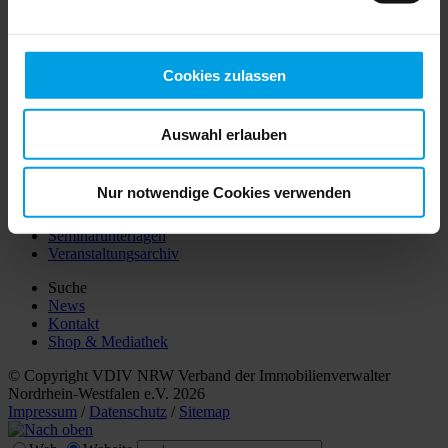
Aktuelle Rechtsprechung
Vertrauensschaden-Versicherung
Bonitätsauskunft
Netzwerk
Cookies zulassen
Qualitätssiegel
Musterverträge
Praxisratgeber
Arbeitshilfen
Auswahl erlauben
VDIV Aktuell
Seminare/Webinare
Nur notwendige Cookies verwenden
Aktuelle Termine
Seminarunterlagen
Veranstaltungsarchiv
Suche
News
Kontakt
Shop & Mediathek
© Copyright VDIV NRW Verband der Immobilienverwalter
Nordrhein-Westfalen e.V. 2026
Impressum
/
Datenschutz
/
Sitemap