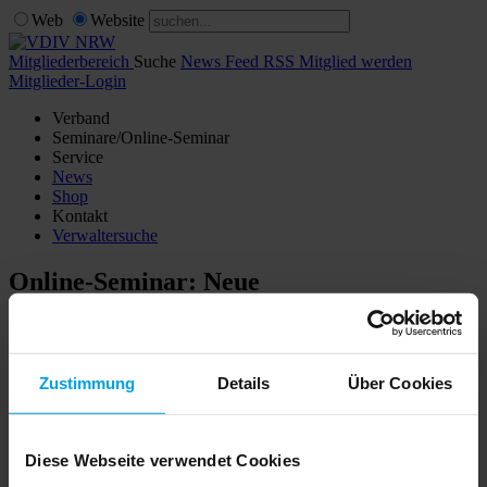
Web
Website
Mitgliederbereich
Suche
News Feed RSS
Mitglied werden
Mitglieder-Login
Verband
Seminare/Online-Seminar
Service
News
Shop
Kontakt
Verwaltersuche
Online-Seminar: Neue
Trinkwasserverordnung - Was gilt es zu
beachten?
Zustimmung
Details
Über Cookies
Kostenlos für Mitglieder / 99,00 € zzgl. USt. für Nichtmitglieder
Referent: Dennis Albert, Laborgesellschaft für Bauanalytik GmbH,
Hockenheim
Diese Webseite verwendet Cookies
Für Ihre Teilnahme erhalten Sie einen Weiterbildungsnachweis.