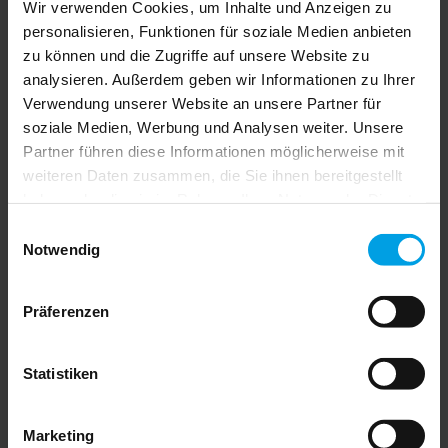
Wir verwenden Cookies, um Inhalte und Anzeigen zu
personalisieren, Funktionen für soziale Medien anbieten
zu können und die Zugriffe auf unsere Website zu
analysieren. Außerdem geben wir Informationen zu Ihrer
13.11.2024
10:00 - 11:30 Uhr
Verwendung unserer Website an unsere Partner für
Online-Seminar
soziale Medien, Werbung und Analysen weiter. Unsere
Zurück zur Übersicht
Jetzt anmelden
Partner führen diese Informationen möglicherweise mit
Mitgliederbereich
Mitglied werden
weiteren Daten zusammen, die Sie ihnen bereitgestellt
Verband
haben oder die sie im Rahmen Ihrer Nutzung der Dienste
gesammelt haben.
Wir über uns
Einwilligungsauswahl
Vorstand
Notwendig
Geschäftsstelle
Mitglieder
Berufsordnung
Präferenzen
Satzung
Beitragsordnung
FAQ
Statistiken
Service
Weiterbildung
Marketing
Rechtsberatung-Hotline